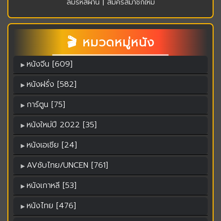
|
ลืมรหัสผ่าน
สมัครสมาชิกใหม่
🎬 หมวดหมู่หนัง
หนังจีน [609]
หนังฝรั่ง [582]
การ์ตูน [75]
หนังใหม่ปี 2022 [35]
หนังเอเชีย [24]
AVซับไทย/UNCEN [761]
หนังเกาหลี [53]
หนังไทย [476]