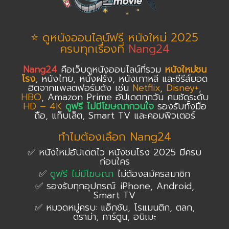
⭐ ดูหนังออนไลน์ฟรี หนังใหม่ 2025
ครบทุกเรื่องที่
Nang24
Nang24
คือเว็บดูหนังออนไลน์ที่รวม
หนังใหม่ชน
โรง
, หนังไทย, หนังฝรั่ง, หนังเกาหลี และซีรีส์ยอด
ฮิตจากแพลตฟอร์มดัง เช่น
Netflix
,
Disney+
,
HBO
, Amazon Prime อัปเดตทุกวัน คมชัดระดับ
HD – 4K
ดูฟรี ไม่มีโฆษณากวนใจ
รองรับทั้งมือ
ถือ, แท็บเล็ต, Smart TV และคอมพิวเตอร์
ทำไมต้องเลือก Nang24
✅ หนังใหม่อัปเดตไว หนังชนโรง 2025 มีครบ
ก่อนใคร
✅
ดูฟรี ไม่มีโฆษณา
ไม่ต้องสมัครสมาชิก
✅ รองรับทุกอุปกรณ์: iPhone, Android,
Smart TV
✅ หมวดหมู่ครบ: แอ็กชัน, โรแมนติก, ตลก,
ดราม่า, การ์ตูน, อนิเมะ