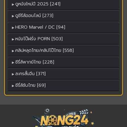
ดูหนังใหม่ปี 2025 [241]
ดูซีรีส์ออนไลน์ [273]
HERO Marvel / DC [94]
หนังโป๊ฝรั่ง PORN [503]
คลิปหลุดไทย/คลิปโป๊ไทย [558]
ซีรี่ส์พากย์ไทย [228]
ละครสั้นจีน [371]
ซีรี่ส์ซับไทย [69]