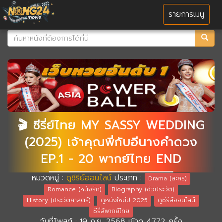
MENU
รายการเมนู
🎬 ซีรี่ย์ไทย MY SASSY WEDDING
(2025) เจ้าคุณพี่กับอีนางคำดวง
EP.1 - 20 พากย์ไทย END
หมวดหมู่ :
ดูซีรีย์ออนไลน์
ประเภท :
Drama (ละคร)
Romance (หนังรัก)
Biography (ชีวประวัติ)
History (ประวัติศาสตร์)
ดูหนังใหม่ปี 2025
ดูซีรีส์ออนไลน์
ซีรี่ส์พากย์ไทย
วันที่โพสต์ : 19 ก.ย. 2568 เข้าดู 4772 ครั้ง