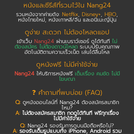
หนังและซีรีส์ที่รวมไว้ใน Nang24
รวมหนังจากค่ายดัง:
Netflix
,
Disney+
,
HBO
,
หนังไทยใหม่, หนังเกาหลี/จีน และอนิเมะญี่ปุ่น
ดูง่าย สะดวก ไม่ต้องโหลดแอป
เข้าเว็บ
Nang24
ผ่านเบราว์เซอร์ ดูได้ทันที
ไม่
ต้องสมัคร ไม่ต้องดาวน์โหลด
ระบบปรับคุณภาพ
อัตโนมัติตามความเร็วเน็ต เล่นได้ลื่นไหล
ดูหนังฟรี ไม่มีค่าใช้จ่าย
Nang24
ให้บริการหนังฟรี
เต็มเรื่อง คมชัด ไม่มี
โฆษณา
❓ คำถามที่พบบ่อย (FAQ)
Q:
ดูหนังออนไลน์ที่ Nang24 ต้องสมัครสมาชิก
ไหม?
A:
ไม่ต้องสมัครสมาชิก กดดูได้ทันที ฟรีทุกเรื่อง
ไม่มีค่าใช้จ่าย
Q:
Nang24 รองรับการดูบนมือถือหรือไม่?
A:
รองรับเต็มรูปแบบทั้ง iPhone, Android รวม