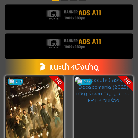
🎬 แนะนำหนังน่าดู
HD
HD
6.3
N/A