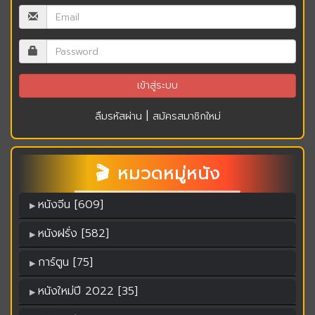
|
ลืมรหัสผ่าน
สมัครสมาชิกใหม่
🎬 หมวดหมู่หนัง
หนังจีน [609]
หนังฝรั่ง [582]
การ์ตูน [75]
หนังใหม่ปี 2022 [35]