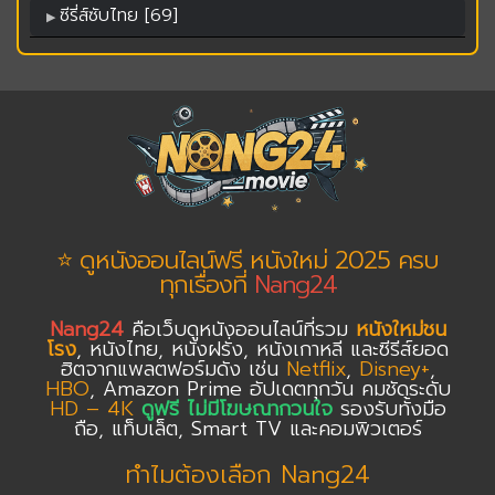
ซีรี่ส์ซับไทย [69]
⭐ ดูหนังออนไลน์ฟรี หนังใหม่ 2025 ครบ
ทุกเรื่องที่
Nang24
Nang24
คือเว็บดูหนังออนไลน์ที่รวม
หนังใหม่ชน
โรง
, หนังไทย, หนังฝรั่ง, หนังเกาหลี และซีรีส์ยอด
ฮิตจากแพลตฟอร์มดัง เช่น
Netflix
,
Disney+
,
HBO
, Amazon Prime อัปเดตทุกวัน คมชัดระดับ
HD – 4K
ดูฟรี ไม่มีโฆษณากวนใจ
รองรับทั้งมือ
ถือ, แท็บเล็ต, Smart TV และคอมพิวเตอร์
ทำไมต้องเลือก Nang24