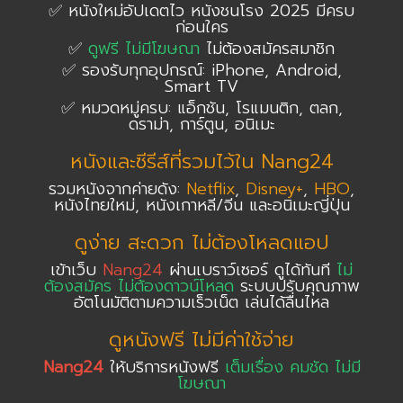
✅ หนังใหม่อัปเดตไว หนังชนโรง 2025 มีครบ
ก่อนใคร
✅
ดูฟรี ไม่มีโฆษณา
ไม่ต้องสมัครสมาชิก
✅ รองรับทุกอุปกรณ์: iPhone, Android,
Smart TV
✅ หมวดหมู่ครบ: แอ็กชัน, โรแมนติก, ตลก,
ดราม่า, การ์ตูน, อนิเมะ
หนังและซีรีส์ที่รวมไว้ใน Nang24
รวมหนังจากค่ายดัง:
Netflix
,
Disney+
,
HBO
,
หนังไทยใหม่, หนังเกาหลี/จีน และอนิเมะญี่ปุ่น
ดูง่าย สะดวก ไม่ต้องโหลดแอป
เข้าเว็บ
Nang24
ผ่านเบราว์เซอร์ ดูได้ทันที
ไม่
ต้องสมัคร ไม่ต้องดาวน์โหลด
ระบบปรับคุณภาพ
อัตโนมัติตามความเร็วเน็ต เล่นได้ลื่นไหล
ดูหนังฟรี ไม่มีค่าใช้จ่าย
Nang24
ให้บริการหนังฟรี
เต็มเรื่อง คมชัด ไม่มี
โฆษณา