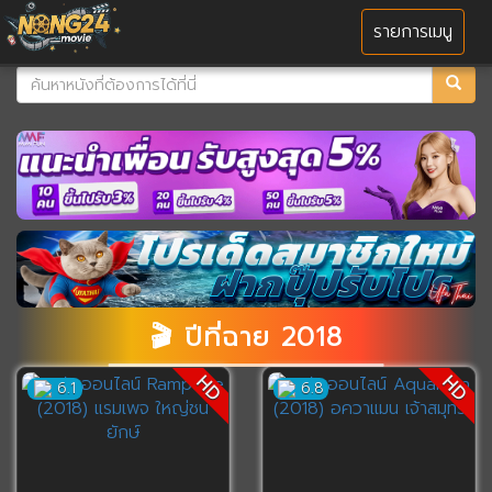
MENU
รายการเมนู
🎬 ปีที่ฉาย 2018
HD
HD
6.1
6.8