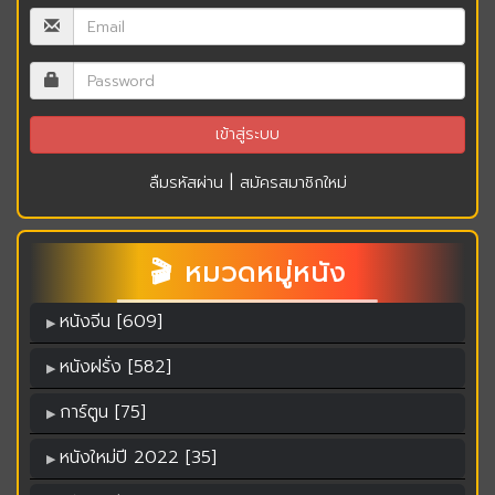
|
ลืมรหัสผ่าน
สมัครสมาชิกใหม่
🎬 หมวดหมู่หนัง
หนังจีน [609]
หนังฝรั่ง [582]
การ์ตูน [75]
หนังใหม่ปี 2022 [35]