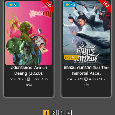
HD
HD
6
7.2
EP30/30
อนินทรีย์แดง Aninsri
ซีรี่ย์จีน คัมภีร์วิถีเซียน The
Daeng (2020)..
Immortal Asce..
ฉาย 2020
เข้าชม 486
ฉาย 2020
เข้าชม 502
ครั้ง
ครั้ง
1
2
3
4