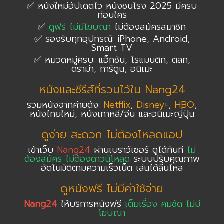
✅ หนังใหม่อัปเดตไว หนังชนโรง 2025 มีครบ
ก่อนใคร
✅
ดูฟรี ไม่มีโฆษณา
ไม่ต้องสมัครสมาชิก
✅ รองรับทุกอุปกรณ์: iPhone, Android,
Smart TV
✅ หมวดหมู่ครบ: แอ็กชัน, โรแมนติก, ตลก,
ดราม่า, การ์ตูน, อนิเมะ
หนังและซีรีส์ที่รวมไว้ใน Nang24
รวมหนังจากค่ายดัง:
Netflix
,
Disney+
,
HBO
,
หนังไทยใหม่, หนังเกาหลี/จีน และอนิเมะญี่ปุ่น
ดูง่าย สะดวก ไม่ต้องโหลดแอป
เข้าเว็บ
Nang24
ผ่านเบราว์เซอร์ ดูได้ทันที
ไม่
ต้องสมัคร ไม่ต้องดาวน์โหลด
ระบบปรับคุณภาพ
อัตโนมัติตามความเร็วเน็ต เล่นได้ลื่นไหล
ดูหนังฟรี ไม่มีค่าใช้จ่าย
Nang24
ให้บริการหนังฟรี
เต็มเรื่อง คมชัด ไม่มี
โฆษณา