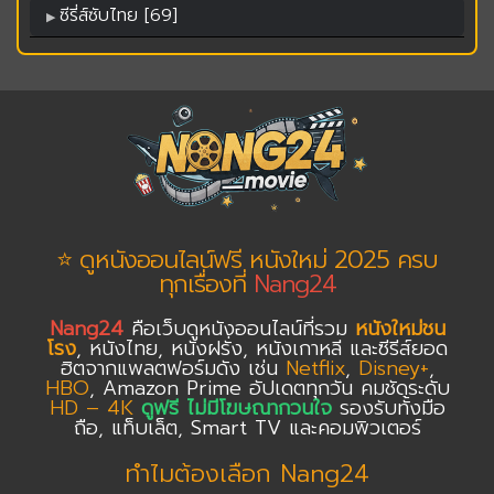
ซีรี่ส์ซับไทย [69]
⭐ ดูหนังออนไลน์ฟรี หนังใหม่ 2025 ครบ
ทุกเรื่องที่
Nang24
Nang24
คือเว็บดูหนังออนไลน์ที่รวม
หนังใหม่ชน
โรง
, หนังไทย, หนังฝรั่ง, หนังเกาหลี และซีรีส์ยอด
ฮิตจากแพลตฟอร์มดัง เช่น
Netflix
,
Disney+
,
HBO
, Amazon Prime อัปเดตทุกวัน คมชัดระดับ
HD – 4K
ดูฟรี ไม่มีโฆษณากวนใจ
รองรับทั้งมือ
ถือ, แท็บเล็ต, Smart TV และคอมพิวเตอร์
ทำไมต้องเลือก Nang24