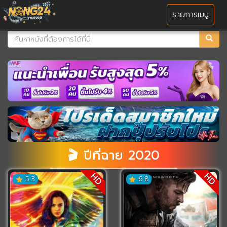
MENU
รายการเมนู
🎬 ปีที่ฉาย 2020
HD
HD
5.3
6.8