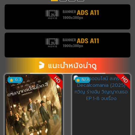
🎬 แนะนำหนังน่าดู
HD
HD
6.3
N/A