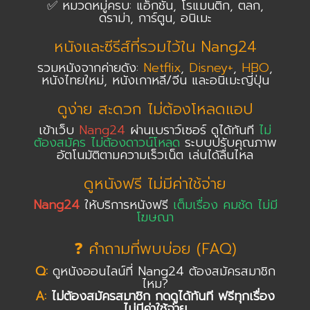
✅ หมวดหมู่ครบ: แอ็กชัน, โรแมนติก, ตลก,
ดราม่า, การ์ตูน, อนิเมะ
หนังและซีรีส์ที่รวมไว้ใน Nang24
รวมหนังจากค่ายดัง:
Netflix
,
Disney+
,
HBO
,
หนังไทยใหม่, หนังเกาหลี/จีน และอนิเมะญี่ปุ่น
ดูง่าย สะดวก ไม่ต้องโหลดแอป
เข้าเว็บ
Nang24
ผ่านเบราว์เซอร์ ดูได้ทันที
ไม่
ต้องสมัคร ไม่ต้องดาวน์โหลด
ระบบปรับคุณภาพ
อัตโนมัติตามความเร็วเน็ต เล่นได้ลื่นไหล
ดูหนังฟรี ไม่มีค่าใช้จ่าย
Nang24
ให้บริการหนังฟรี
เต็มเรื่อง คมชัด ไม่มี
โฆษณา
❓ คำถามที่พบบ่อย (FAQ)
Q:
ดูหนังออนไลน์ที่ Nang24 ต้องสมัครสมาชิก
ไหม?
A:
ไม่ต้องสมัครสมาชิก กดดูได้ทันที ฟรีทุกเรื่อง
ไม่มีค่าใช้จ่าย