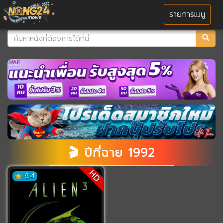
MENU
รายการเมนู
🎬 ปีที่ฉาย 1992
HD
6.4