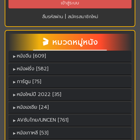
|
ลืมรหัสผ่าน
สมัครสมาชิกใหม่
🎬 หมวดหมู่หนัง
หนังจีน [609]
หนังฝรั่ง [582]
การ์ตูน [75]
หนังใหม่ปี 2022 [35]
หนังเอเชีย [24]
AVซับไทย/UNCEN [761]
หนังเกาหลี [53]