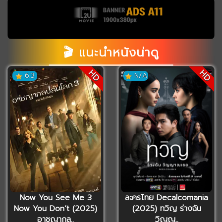
🎬 แนะนำหนังน่าดู
HD
HD
6.3
N/A
Now You See Me 3
ละครไทย Decalcomania
Now You Don’t (2025)
(2025) ทวิญ ร่างฉัน
อาชญากล..
วิญญ..