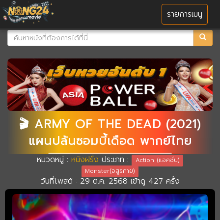
MENU
รายการเมนู
🎬 ARMY OF THE DEAD (2021)
แผนปล้นซอมบี้เดือด พากย์ไทย
หมวดหมู่ :
หนังฝรั่ง
ประเภท :
Action (แอคชั่น)
Monster(อสูรกาย)
วันที่โพสต์ : 29 ต.ค. 2568 เข้าดู 427 ครั้ง