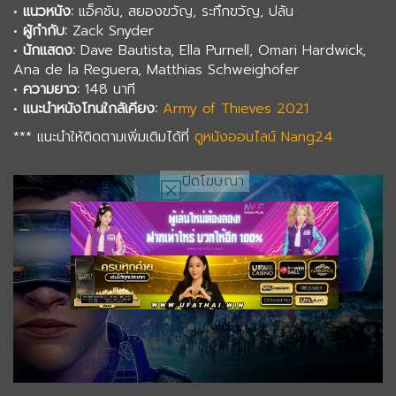
•
แนวหนัง:
แอ็คชัน, สยองขวัญ, ระทึกขวัญ, ปล้น
•
ผู้กำกับ:
Zack Snyder
•
นักแสดง:
Dave Bautista, Ella Purnell, Omari Hardwick,
Ana de la Reguera, Matthias Schweighöfer
•
ความยาว:
148 นาที
•
แนะนำหนังโทนใกล้เคียง:
Army of Thieves 2021
*** แนะนำให้ติดตามเพิ่มเติมได้ที่
ดูหนังออนไลน์ Nang24
ปิดโฆษณา
0