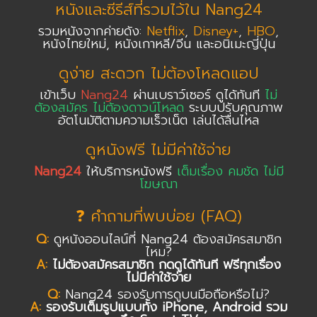
หนังและซีรีส์ที่รวมไว้ใน Nang24
รวมหนังจากค่ายดัง:
Netflix
,
Disney+
,
HBO
,
หนังไทยใหม่, หนังเกาหลี/จีน และอนิเมะญี่ปุ่น
ดูง่าย สะดวก ไม่ต้องโหลดแอป
เข้าเว็บ
Nang24
ผ่านเบราว์เซอร์ ดูได้ทันที
ไม่
ต้องสมัคร ไม่ต้องดาวน์โหลด
ระบบปรับคุณภาพ
อัตโนมัติตามความเร็วเน็ต เล่นได้ลื่นไหล
ดูหนังฟรี ไม่มีค่าใช้จ่าย
Nang24
ให้บริการหนังฟรี
เต็มเรื่อง คมชัด ไม่มี
โฆษณา
❓ คำถามที่พบบ่อย (FAQ)
Q:
ดูหนังออนไลน์ที่ Nang24 ต้องสมัครสมาชิก
ไหม?
A:
ไม่ต้องสมัครสมาชิก กดดูได้ทันที ฟรีทุกเรื่อง
ไม่มีค่าใช้จ่าย
Q:
Nang24 รองรับการดูบนมือถือหรือไม่?
A:
รองรับเต็มรูปแบบทั้ง iPhone, Android รวม