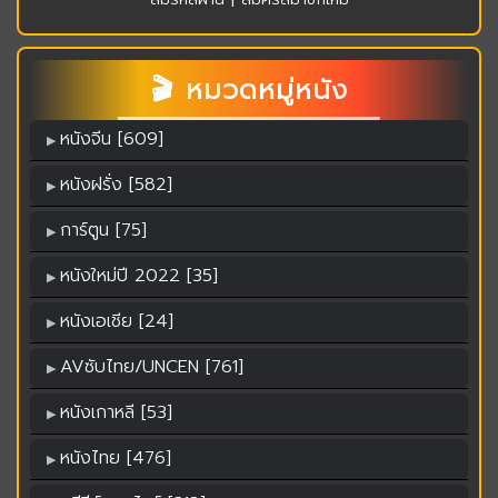
🎬 หมวดหมู่หนัง
หนังจีน [609]
หนังฝรั่ง [582]
การ์ตูน [75]
หนังใหม่ปี 2022 [35]
หนังเอเชีย [24]
AVซับไทย/UNCEN [761]
หนังเกาหลี [53]
หนังไทย [476]