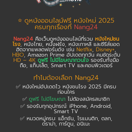
⭐ ดูหนังออนไลน์ฟรี หนังใหม่ 2025
ครบทุกเรื่องที่
Nang24
Nang24
คือเว็บดูหนังออนไลน์ที่รวม
หนังใหม่ชน
โรง
, หนังไทย, หนังฝรั่ง, หนังเกาหลี และซีรีส์ยอด
ฮิตจากแพลตฟอร์มดัง เช่น
Netflix
,
Disney+
,
HBO
, Amazon Prime อัปเดตทุกวัน คมชัดระดับ
HD – 4K
ดูฟรี ไม่มีโฆษณากวนใจ
รองรับทั้งมือ
ถือ, แท็บเล็ต, Smart TV และคอมพิวเตอร์
ทำไมต้องเลือก Nang24
✅ หนังใหม่อัปเดตไว หนังชนโรง 2025 มีครบ
ก่อนใคร
✅
ดูฟรี ไม่มีโฆษณา
ไม่ต้องสมัครสมาชิก
✅ รองรับทุกอุปกรณ์: iPhone, Android,
Smart TV
✅ หมวดหมู่ครบ: แอ็กชัน, โรแมนติก, ตลก,
ดราม่า, การ์ตูน, อนิเมะ