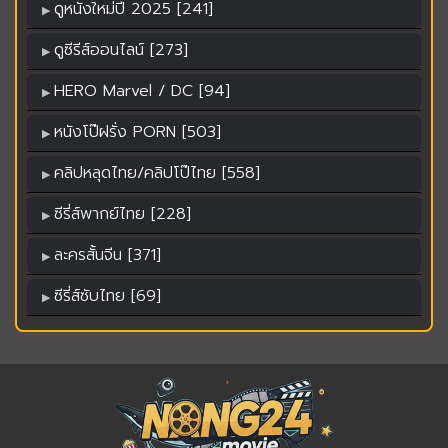
ดูหนังใหม่ปี 2025 [241]
ดูซีรีส์ออนไลน์ [273]
HERO Marvel / DC [94]
หนังโป๊ฝรั่ง PORN [503]
คลิปหลุดไทย/คลิปโป๊ไทย [558]
ซีรี่ส์พากย์ไทย [228]
ละครสั้นจีน [371]
ซีรี่ส์ซับไทย [69]