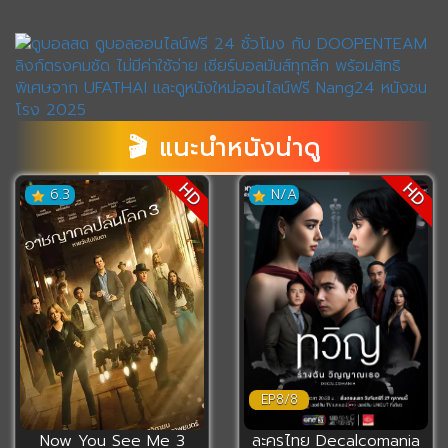
seconds
of
0
seconds
🎬 แนะนำหนังน่าดู
HD
HD
6.3
N/A
EP8/8
Now You See Me 3
ละครไทย Decalcomania