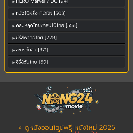
HERO Marvel / DC [94]
หนังโป๊ฝรั่ง PORN [503]
คลิปหลุดไทย/คลิปโป๊ไทย [558]
ซีรี่ส์พากย์ไทย [228]
ละครสั้นจีน [371]
ซีรี่ส์ซับไทย [69]
⭐ ดูหนังออนไลน์ฟรี หนังใหม่ 2025