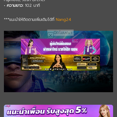
•
ความยาว:
102 นาที
***แนะนำให้ติดตามเพิ่มเติมได้ที่
Nang24
ปิดโฆษณา
0
seconds
of
1
hour,
6