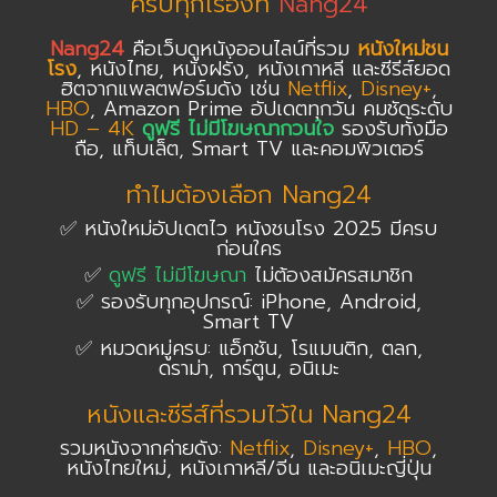
ครบทุกเรื่องที่
Nang24
Nang24
คือเว็บดูหนังออนไลน์ที่รวม
หนังใหม่ชน
โรง
, หนังไทย, หนังฝรั่ง, หนังเกาหลี และซีรีส์ยอด
ฮิตจากแพลตฟอร์มดัง เช่น
Netflix
,
Disney+
,
HBO
, Amazon Prime อัปเดตทุกวัน คมชัดระดับ
HD – 4K
ดูฟรี ไม่มีโฆษณากวนใจ
รองรับทั้งมือ
ถือ, แท็บเล็ต, Smart TV และคอมพิวเตอร์
ทำไมต้องเลือก Nang24
✅ หนังใหม่อัปเดตไว หนังชนโรง 2025 มีครบ
ก่อนใคร
✅
ดูฟรี ไม่มีโฆษณา
ไม่ต้องสมัครสมาชิก
✅ รองรับทุกอุปกรณ์: iPhone, Android,
Smart TV
✅ หมวดหมู่ครบ: แอ็กชัน, โรแมนติก, ตลก,
ดราม่า, การ์ตูน, อนิเมะ
หนังและซีรีส์ที่รวมไว้ใน Nang24
รวมหนังจากค่ายดัง:
Netflix
,
Disney+
,
HBO
,
หนังไทยใหม่, หนังเกาหลี/จีน และอนิเมะญี่ปุ่น