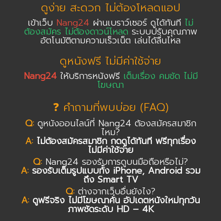
ดูง่าย สะดวก ไม่ต้องโหลดแอป
เข้าเว็บ
Nang24
ผ่านเบราว์เซอร์ ดูได้ทันที
ไม่
ต้องสมัคร ไม่ต้องดาวน์โหลด
ระบบปรับคุณภาพ
อัตโนมัติตามความเร็วเน็ต เล่นได้ลื่นไหล
ดูหนังฟรี ไม่มีค่าใช้จ่าย
Nang24
ให้บริการหนังฟรี
เต็มเรื่อง คมชัด ไม่มี
โฆษณา
❓ คำถามที่พบบ่อย (FAQ)
Q:
ดูหนังออนไลน์ที่ Nang24 ต้องสมัครสมาชิก
ไหม?
A:
ไม่ต้องสมัครสมาชิก กดดูได้ทันที ฟรีทุกเรื่อง
ไม่มีค่าใช้จ่าย
Q:
Nang24 รองรับการดูบนมือถือหรือไม่?
A:
รองรับเต็มรูปแบบทั้ง iPhone, Android รวม
ถึง Smart TV
Q:
ต่างจากเว็บอื่นยังไง?
A:
ดูฟรีจริง ไม่มีโฆษณาคั่น อัปเดตหนังใหม่ทุกวัน
ภาพชัดระดับ HD – 4K