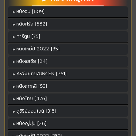
หนังจีน [609]
หนังฝรั่ง [582]
การ์ตูน [75]
หนังใหม่ปี 2022 [35]
หนังเอเชีย [24]
AVซับไทย/UNCEN [761]
หนังเกาหลี [53]
หนังไทย [476]
ดูซีรีย์ออนไลน์ [318]
หนังญี่ปุ่น [26]