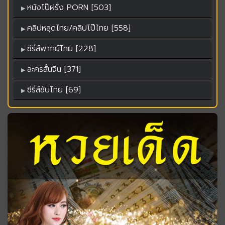
หนังโป๊ฝรั่ง PORN [503]
คลิปหลุดไทย/คลิปโป๊ไทย [558]
ซีรี่ส์พากย์ไทย [228]
ละครสั้นจีน [371]
ซีรี่ส์ซับไทย [69]