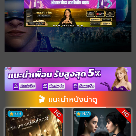
0
seconds
of
0
seconds
🎬 แนะนำหนังน่าดู
HD
HD
6.3
N/A