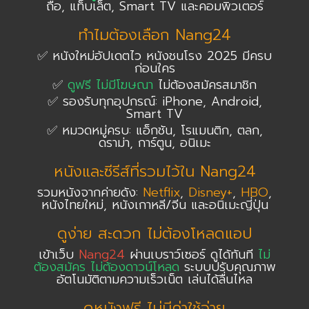
ถือ, แท็บเล็ต, Smart TV และคอมพิวเตอร์
ทำไมต้องเลือก Nang24
✅ หนังใหม่อัปเดตไว หนังชนโรง 2025 มีครบ
ก่อนใคร
✅
ดูฟรี ไม่มีโฆษณา
ไม่ต้องสมัครสมาชิก
✅ รองรับทุกอุปกรณ์: iPhone, Android,
Smart TV
✅ หมวดหมู่ครบ: แอ็กชัน, โรแมนติก, ตลก,
ดราม่า, การ์ตูน, อนิเมะ
หนังและซีรีส์ที่รวมไว้ใน Nang24
รวมหนังจากค่ายดัง:
Netflix
,
Disney+
,
HBO
,
หนังไทยใหม่, หนังเกาหลี/จีน และอนิเมะญี่ปุ่น
ดูง่าย สะดวก ไม่ต้องโหลดแอป
เข้าเว็บ
Nang24
ผ่านเบราว์เซอร์ ดูได้ทันที
ไม่
ต้องสมัคร ไม่ต้องดาวน์โหลด
ระบบปรับคุณภาพ
อัตโนมัติตามความเร็วเน็ต เล่นได้ลื่นไหล
ดูหนังฟรี ไม่มีค่าใช้จ่าย